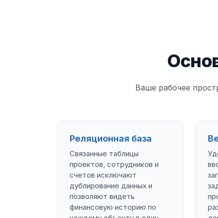
Осно
Ваше рабочее прост
Реляционная база
В
Связанные таблицы
Уд
проектов, сотрудников и
вв
счетов исключают
за
дублирование данных и
за
позволяют видеть
пр
финансовую историю по
ра
каждому объекту в один
до