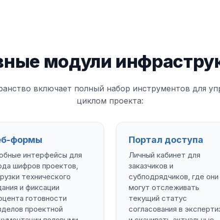
вные модули инфрастру
ранство включает полный набор инструментов для у
циклом проекта:
еб-формы
Портал доступа
обные интерфейсы для
Личный кабинет для
ода шифров проектов,
заказчиков и
грузки технического
субподрядчиков, где они
дания и фиксации
могут отслеживать
оцента готовности
текущий статус
зделов проектной
согласования в эксперти
кументации полевыми
и скачивать актуальные