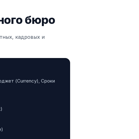
ного бюро
тных, кадровых и
 Бюджет (Currency), Сроки
k)
e)