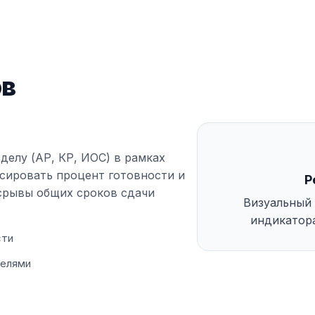
ов
делу (АР, КР, ИОС) в рамках
ксировать процент готовности и
Р
срывы общих сроков сдачи
Визуальный 
индикатор
сти
телями