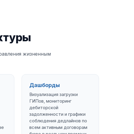
ктуры
правления жизненным
Дашборды
Визуализация загрузки
ГИПов, мониторинг
дебиторской
задолженности и графики
соблюдения дедлайнов по
зе
всем активным договорам
бюро в реальном времени.