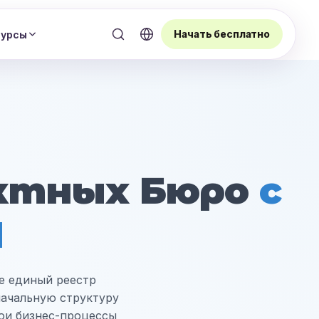
Начать бесплатно
сурсы
ектных Бюро
с
И
те единый реестр
начальную структуру
вои бизнес-процессы