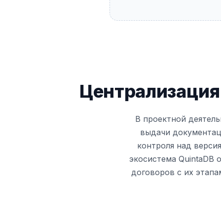
Централизация
В проектной деятел
выдачи документаци
контроля над верси
экосистема QuintaDB 
договоров с их этап