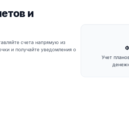
етов и
тавляйте счета напрямую из
Ф
очки и получайте уведомления о
Учет плано
денежн