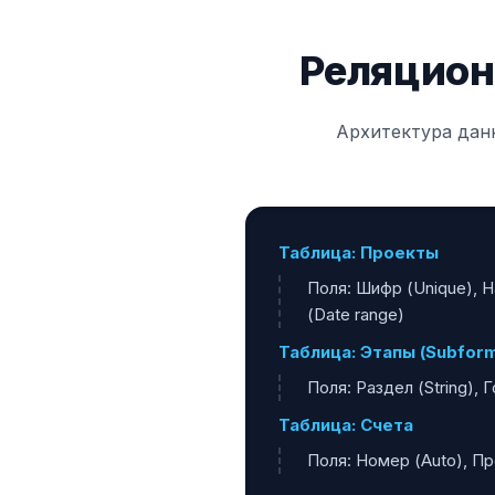
Реляцион
Архитектура дан
Таблица: Проекты
Поля: Шифр (Unique), На
(Date range)
Таблица: Этапы (Subfor
Поля: Раздел (String), 
Таблица: Счета
Поля: Номер (Auto), Про