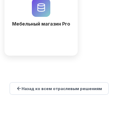
данных, клиентских порталов,
форм заказов и аналитики
продаж без программирования
на QuintaDB.
Мебельный магазин Pro
Подробнее
Назад ко всем отраслевым решениям