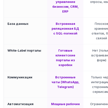
управление
опросы, кв
бизнесом, CRM,
ERP
База данных
Встроенная
Плоско
реляционная БД
хранени
с SQL-логикой
ответов, 
связей
White-Label порталы
Готовые
Нет (толь
клиентские
встраива
порталы из
форм)
коробки
Коммуникации
Встроенные
Только че
чаты (WhatsApp,
интеграци
Telegram)
сторонни
сервиса
Автоматизация
Мощные рабочие
Ограниченн