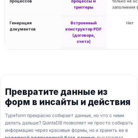
процессов
процессы и
только на о
триггеры
заполнения 
Генерация
Встроенный
Нет
документов
конструктор PDF
(договора,
счета)
Превратите данные из
форм в
инсайты и действия
Typeform прекрасно собирает данные, но что с ними
делать дальше? QuintaDB позволяет не просто собирать
информацию через красивые формы, но и хранить ее в
надежной реляционной базе данных
, выстраивая