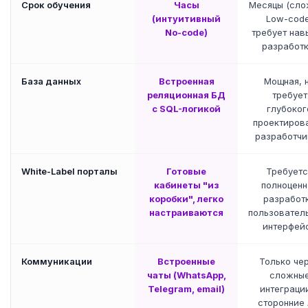
Срок обучения
Часы
Месяцы (сл
(интуитивный
Low-code
No-code)
требует нав
разработк
База данных
Встроенная
Мощная, 
реляционная БД
требует
с SQL-логикой
глубоког
проектиров
разработч
White-Label порталы
Готовые
Требуетс
кабинеты "из
полноценн
коробки", легко
разработ
настраиваются
пользовател
интерфей
Коммуникации
Встроенные
Только че
чаты (WhatsApp,
сложны
Telegram, email)
интеграци
сторонние 