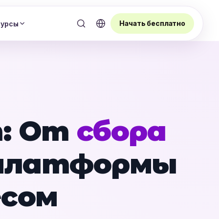
Начать бесплатно
сурсы
m: От
сбора
 платформы
есом