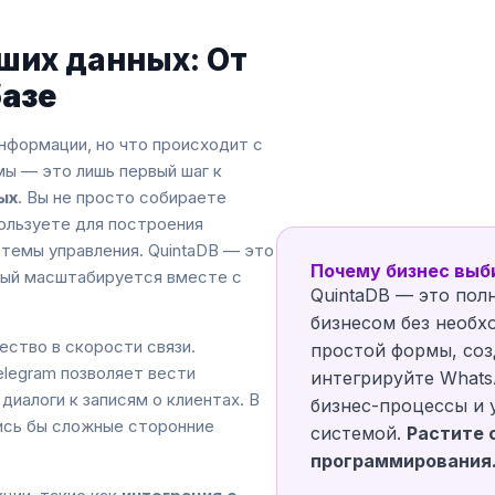
ших данных: От
базе
нформации, но что происходит с
ы — это лишь первый шаг к
ых
. Вы не просто собираете
пользуете для построения
темы управления. QuintaDB — это
Почему бизнес выб
рый масштабируется вместе с
QuintaDB — это пол
бизнесом без необх
ество в скорости связи.
простой формы, соз
legram позволяет вести
интегрируйте Whats
диалоги к записям о клиентах. В
бизнес-процессы и
лись бы сложные сторонние
системой.
Растите 
программирования