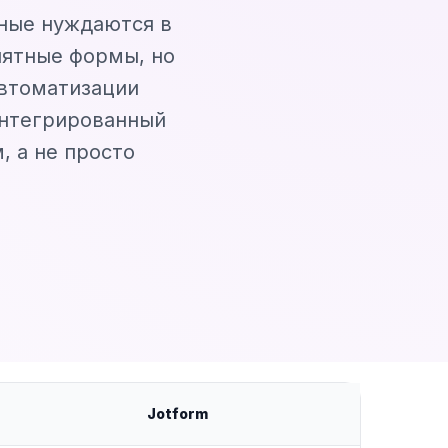
нные нуждаются в
нятные формы, но
автоматизации
интегрированный
, а не просто
Jotform