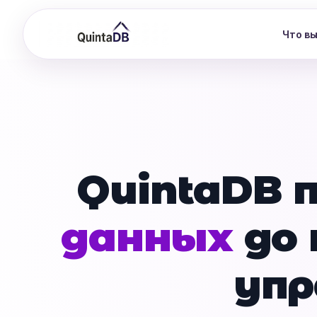
Что в
QuintaDB 
данных
до 
упр