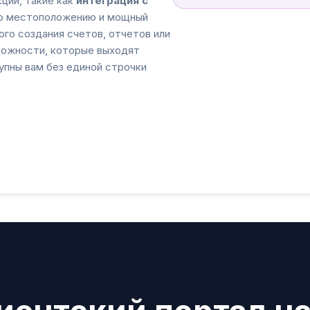
ции, такие как
интеграция с
по местоположению и мощный
го создания счетов, отчетов или
зможности, которые выходят
упны вам без единой строчки